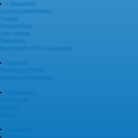
L’Association
Conseil d’administration
Comités
Statut juridique
Notre mission
Partenaires
Branches de l’ACNU au Canada
Opinions
Positions de l’ACNU
Membres et grand public
Événements
Événements
À la une
Photos
Ressources
S’impliquer