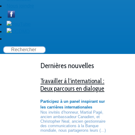
Nous joindre
Dernières nouvelles
Travailler à l’international :
Deux parcours en dialogue
Participez à un panel inspirant sur
les carrières internationales
Nos invités d’honneur, Martial Pagé,
ancien ambassadeur Canadien, et
Christopher Neal, ancien gestionnaire
des communications à la Banque
mondiale, nous partagerons leurs (…)