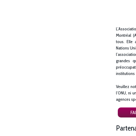
L’Associa
Montréal (
tous. Elle
Nations Uni
l’associati
grandes qu
préoccupa
institutions
Veuillez no
l’ONU, ni u
agences spé
FA
Partena