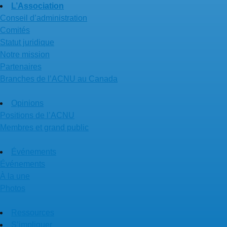
L’Association
Conseil d’administration
Comités
Statut juridique
Notre mission
Partenaires
Branches de l’ACNU au Canada
Opinions
Positions de l’ACNU
Membres et grand public
Événements
Événements
À la une
Photos
Ressources
S’impliquer