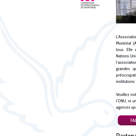
L’Associa
Montréal (
tous. Elle
Nations Uni
l’associati
grandes qu
préoccupa
institutions
Veuillez no
l’ONU, ni u
agences spé
FA
Partena