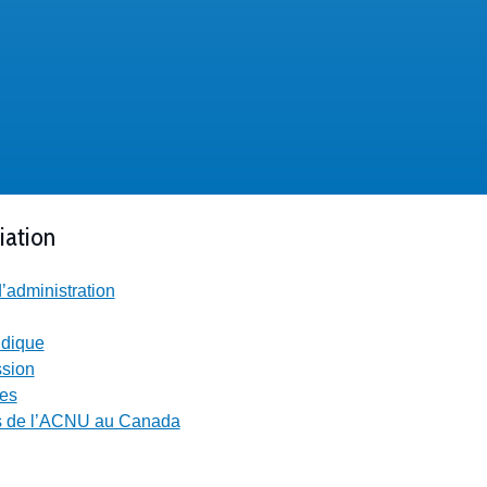
iation
’administration
ridique
ssion
res
 de l’ACNU au Canada