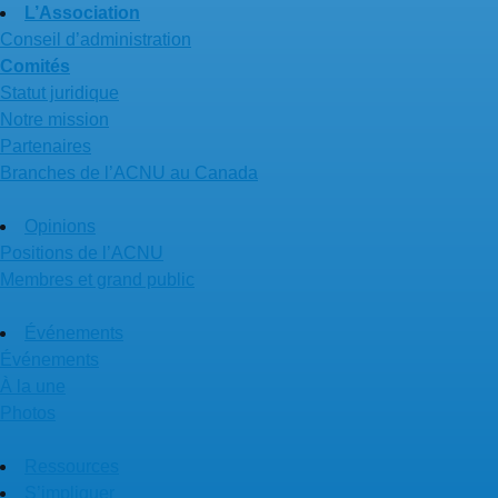
L’Association
Conseil d’administration
Comités
Statut juridique
Notre mission
Partenaires
Branches de l’ACNU au Canada
Opinions
Positions de l’ACNU
Membres et grand public
Événements
Événements
À la une
Photos
Ressources
S’impliquer