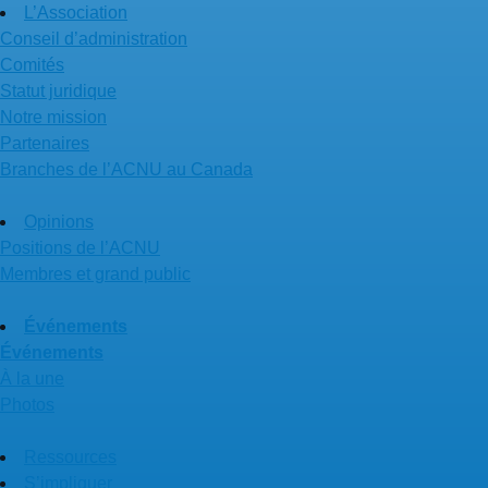
L’Association
Conseil d’administration
Comités
Statut juridique
Notre mission
Partenaires
Branches de l’ACNU au Canada
Opinions
Positions de l’ACNU
Membres et grand public
Événements
Événements
À la une
Photos
Ressources
S’impliquer