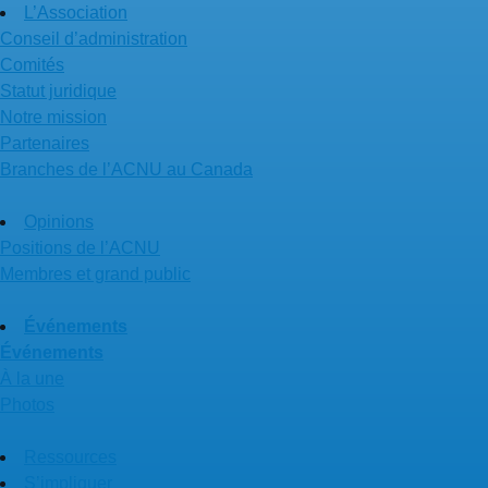
L’Association
Conseil d’administration
Comités
Statut juridique
Notre mission
Partenaires
Branches de l’ACNU au Canada
Opinions
Positions de l’ACNU
Membres et grand public
Événements
Événements
À la une
Photos
Ressources
S’impliquer