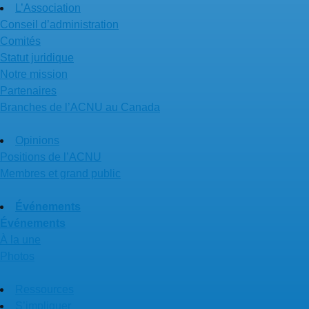
L’Association
Conseil d’administration
Comités
Statut juridique
Notre mission
Partenaires
Branches de l’ACNU au Canada
Opinions
Positions de l’ACNU
Membres et grand public
Événements
Événements
À la une
Photos
Ressources
S’impliquer