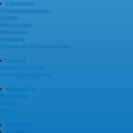
L’Association
Conseil d’administration
Comités
Statut juridique
Notre mission
Partenaires
Branches de l’ACNU au Canada
Opinions
Positions de l’ACNU
Membres et grand public
Événements
Événements
À la une
Photos
Ressources
S’impliquer