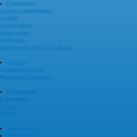
L’Association
Conseil d’administration
Comités
Statut juridique
Notre mission
Partenaires
Branches de l’ACNU au Canada
Opinions
Positions de l’ACNU
Membres et grand public
Événements
Événements
À la une
Photos
Ressources
S’impliquer