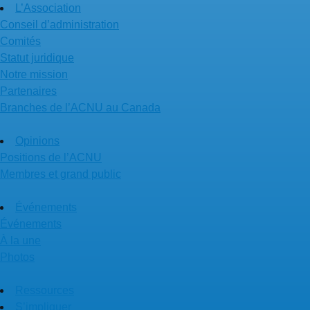
L’Association
Conseil d’administration
Comités
Statut juridique
Notre mission
Partenaires
Branches de l’ACNU au Canada
Opinions
Positions de l’ACNU
Membres et grand public
Événements
Événements
À la une
Photos
Ressources
S’impliquer